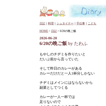
日記
｜
料理
｜
シュタイナー
｜
手仕事
｜
こども
HOME
>
日記
> 6/20の晩ご飯
2026-06-20
6/20の晩ご飯
by たわふ
もやしのチヂミを作りたいと
だいぶ前から言っていた
そして昨日のカレーがある
カレーだけだと一人1杯分しかない
チヂミはメインにはならないから
副菜としてつくる
カレーが一人一杯では
足りないので