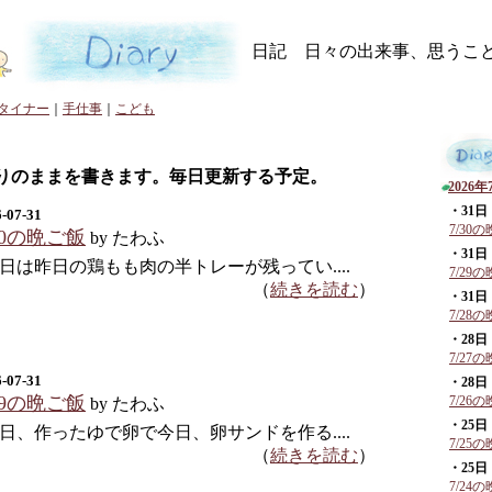
日記 日々の出来事、思うこ
タイナー
｜
手仕事
｜
こども
りのままを書きます。毎日更新する予定。
2026年
・31日
-07-31
7/30
30の晩ご飯
by たわふ
・31日
日は昨日の鶏もも肉の半トレーが残ってい....
7/29
（
続きを読む
）
・31日
7/28
・28日
7/27
-07-31
・28日
29の晩ご飯
7/26
by たわふ
・25日
日、作ったゆで卵で今日、卵サンドを作る....
7/25
（
続きを読む
）
・25日
7/24