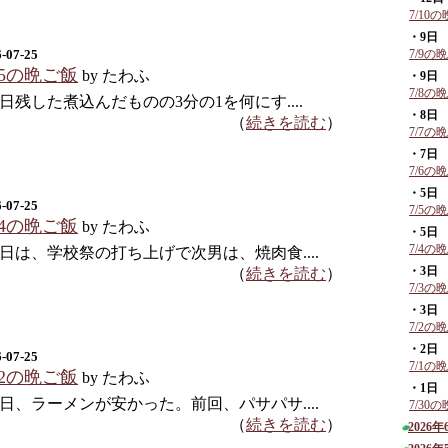
7/10
・9日
-07-25
7/9の
25の晩ご飯
by たわふ
・9日
7/8の
日残した煮込んだものの3分の1を何にす....
・8日
（
続きを読む
）
7/7の
・7日
7/6の
・5日
-07-25
7/5の
24の晩ご飯
by たわふ
・5日
7/4の
日は、学校祭の打ち上げで次男は、焼肉食....
・3日
（
続きを読む
）
7/3の
・3日
7/2の
・2日
-07-25
7/1の
22の晩ご飯
by たわふ
・1日
日、ラーメンが安かった。前回、パサパサ....
7/30
（
続きを読む
）
2026年