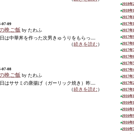
2018年
2018年
2017年
-07-09
2017年
/8の晩ご飯
by たわふ
2017年
2017年
日は中華丼を作った次男きゅうりをもらっ....
2017年
（
続きを読む
）
2017年
2017年
2017年
-07-08
2017年
/7の晩ご飯
by たわふ
2017年
日はササミの唐揚げ（ガーリック焼き）昨....
2017年
（
続きを読む
）
2017年
2016年
2016年
2016年
2016年
2016年
2016年