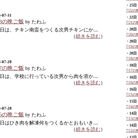
・25日
7/22
-07-31
・22日
28の晩ご飯
by たわふ
7/21
日は、チキン南蛮をつくる次男チキンにか....
・20日
7/20
（
続きを読む
）
・20日
7/19
・20日
7/18
-07-28
・18日
27の晩ご飯
by たわふ
7/17
日は、学校に行っている次男から肉を溶か....
・16日
（
続きを読む
）
7/16
・16日
7/15
・15日
7/14
-07-28
・14日
26の晩ご飯
by たわふ
7/13
日はひき肉を解凍何をつくるかとおもいき....
・14日
（
続きを読む
）
7/12
・12日