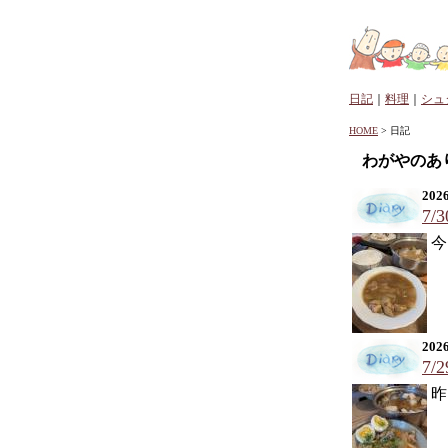
日記
｜
料理
｜
シュ
HOME
> 日記
わがやのあ
2026
7/
今
2026
7/
昨