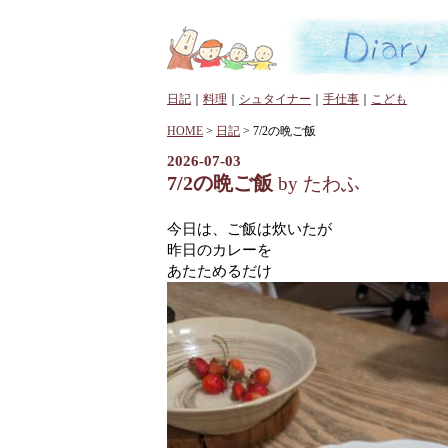
日記
｜
料理
｜
シュタイナー
｜
手仕事
｜
こども
HOME
>
日記
> 7/2の晩ご飯
2026-07-03
7/2の晩ご飯
by たわふ
今日は、ご飯は炊いたが
昨日のカレーを
あたためるだけ