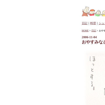
日記
｜
料理
｜
シュ
HOME
>
日記
> おや
2006-11-04
おやすみな