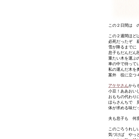
この２日間は 
この２週間ほど
必死だったぞ 
雪が降るまでに
息子もだんだん
重たい木を運ぶ
車の中で待って
私の運んだ木を
案外 役に立つ
アケヤさん
から
小豆！ああおい
おもちの代わり
ほらさんちで 
体が求める味だ
夫も息子も 何
このごろうれし
気づけば やっ