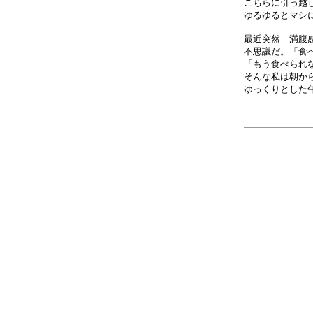
こちらに引っ越
ゆるゆるとマシ
最近突然 満腹
不思議だ。「食
「もう食べられ
そんな私は朝か
ゆっくりとした