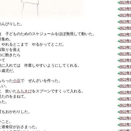
2023年
2023年
2023年
2023年
のんびりした。
2023年
は 子どものためのスケジュールをほぼ無視して動いた。
2023年
薪集め。
2023年
 やれるとこまで やるかってとこだ。
2023年
段取りを覚え
2023年
のに飽きたら
いて
2023年
奥に入れては 作業しやすいようにしてくれる。
2022年
４歳児だ。
2022年
2022年
もらった
小豆
で ぜんざいを作った。
しい。
2022年
に 炊いた
もちきび
をスプーンですくって入れる。
2022年
見たのをまねて。
2022年
った。
2022年
度もおかわりした。
2022年
2022年
いこと。
2022年
と過食症がおさまった。