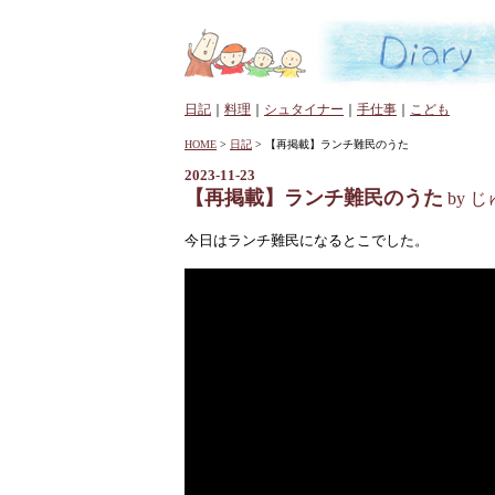
日記
｜
料理
｜
シュタイナー
｜
手仕事
｜
こども
HOME
>
日記
> 【再掲載】ランチ難民のうた
2023-11-23
【再掲載】ランチ難民のうた
by 
今日はランチ難民になるとこでした。