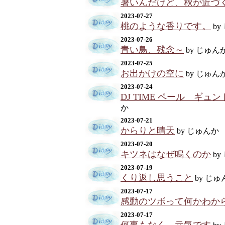
暑いんだけど、秋が近づ
2023-07-27
桃のような香りです。
by
2023-07-26
青い鳥、残念～
by じゅん
2023-07-25
お出かけの空に
by じゅん
2023-07-24
DJ TIME ペール ギュ
か
2023-07-21
からりと晴天
by じゅんか
2023-07-20
キツネはなぜ鳴くのか
by
2023-07-19
くり返し思うこと
by じゅ
2023-07-17
感動のツボって何かわか
2023-07-17