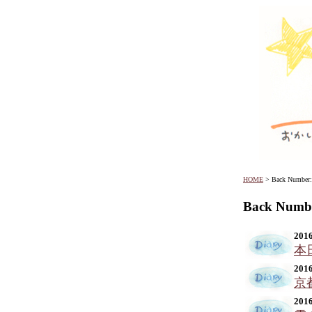
HOME
> Back Numbe
Back Numb
2016
本
2016
京
2016