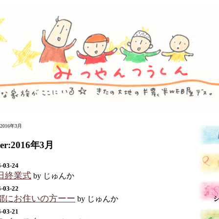
r:2016年3月
er:2016年3月
-03-24
日終業式
by じゅんか
-03-22
都にお住いの方ーー
by じゅんか
-03-21