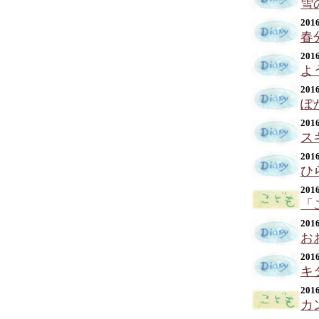
雪
2016
春
2016
よ
2016
ぽ
2016
ス
2016
ひ
2016
「
2016
お
2016
キ
2016
カ