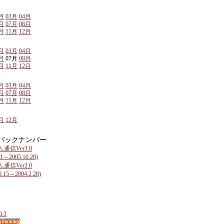
月
03月
04月
月
07月
08月
月
11月
12月
月
03月
04月
月
07月
08月
月
11月
12月
月
03月
04月
月
07月
08月
月
11月
12月
月
12月
バックナンバー
通信Ver3.0
.1～2005.10.20)
通信Ver2.0
0.15～2004.2.28)
.3