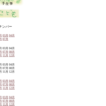
ナンバー
月
03月
04月
月
07月
月 03月 04月
月
07月
08月
月
11月
12月
月 03月 04月
月 07月 08月
月 11月 12月
月
03月
04月
月
07月
08月
月
11月
12月
月
03月
04月
月
07月
08月
月
11月
12月