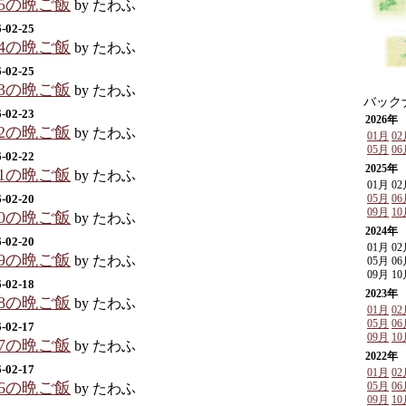
25の晩ご飯
by たわふ
-02-25
24の晩ご飯
by たわふ
-02-25
23の晩ご飯
by たわふ
バック
-02-23
2026年
22の晩ご飯
by たわふ
01月
02
05月
06
-02-22
2025年
21の晩ご飯
by たわふ
01月 02
05月
06
-02-20
09月
10
20の晩ご飯
by たわふ
2024年
-02-20
01月 02
19の晩ご飯
by たわふ
05月 06
09月 10
-02-18
2023年
18の晩ご飯
by たわふ
01月
02
05月
06
-02-17
09月
10
17の晩ご飯
by たわふ
2022年
-02-17
01月
02
16の晩ご飯
05月
06
by たわふ
09月
10