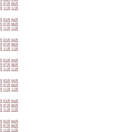
月
07月
08月
月
11月
12月
月
03月
04月
月
07月
08月
月
11月
12月
月
03月
04月
月
07月
08月
月
11月
12月
月
03月
04月
月
07月
08月
月
11月
12月
月
03月
04月
月
07月
08月
月
11月
12月
月
03月
04月
月
07月
08月
月
11月
12月
月
03月
04月
月
07月
08月
月
11月
12月