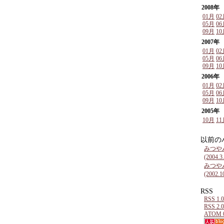
2008年
01月
02
05月
06
09月
10
2007年
01月
02
05月
06
09月
10
2006年
01月
02
05月
06
09月
10
2005年
10月
11
以前の
みつやん
(2004.3
みつやん
(2002.1
RSS
RSS 1.0
RSS 2.0
ATOM 0