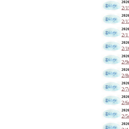
2026
2/
2026
2/
2026
2/
2026
2/
2026
2
2026
2
2026
2
2026
2
2026
2
2026