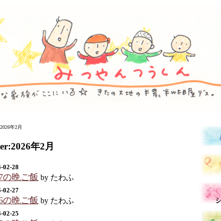
r:2026年2月
er:2026年2月
-02-28
27の晩ご飯
by たわふ
-02-27
26の晩ご飯
by たわふ
-02-25