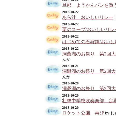
旦那 ようかんパンを買
2013-10-22
あら汁 おいしいリレー
2013-10-22
栗のスープ/おいしいリレ
2013-10-22
はじめての石狩鍋/おいし
2013-10-22
洞爺湖のお祭り 第2回大
んか
2013-10-21
洞爺湖のお祭り 第2回大
んか
2013-10-20
洞爺湖のお祭り 第2回
2013-10-20
壮瞥中学校吹奏楽部 定
2013-10-20
ロケット公園 再び
by 