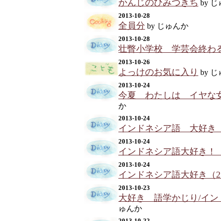
かんじのひみつきち
by 
2013-10-28
全員分
by じゅんか
2013-10-28
壮瞥小学校 学芸会終わ
2013-10-26
よっけのお気に入り
by 
2013-10-24
今夏 わたしは イヤな
か
2013-10-24
インドネシア語 大好き
2013-10-24
インドネシア語大好き！
2013-10-24
インドネシア語大好き（2
2013-10-23
大好き 語学かじり/イン
ゅんか
2013-10-22