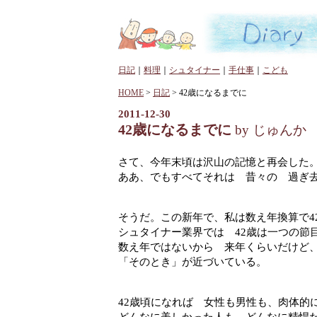
日記
｜
料理
｜
シュタイナー
｜
手仕事
｜
こども
HOME
>
日記
> 42歳になるまでに
2011-12-30
42歳になるまでに
by じゅんか
さて、今年末頃は沢山の記憶と再会した
ああ、でもすべてそれは 昔々の 過ぎ
そうだ。この新年で、私は数え年換算で4
シュタイナー業界では 42歳は一つの節
数え年ではないから 来年くらいだけど
「そのとき」が近づいている。
42歳頃になれば 女性も男性も、肉体的
どんなに美しかった人も どんなに精悍