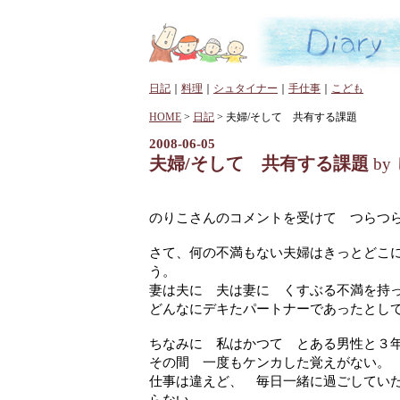
日記
｜
料理
｜
シュタイナー
｜
手仕事
｜
こども
HOME
>
日記
> 夫婦/そして 共有する課題
2008-06-05
夫婦/そして 共有する課題
by
のりこさんのコメントを受けて つらつ
さて、何の不満もない夫婦はきっとどこ
う。
妻は夫に 夫は妻に くすぶる不満を持
どんなにデキたパートナーであったとし
ちなみに 私はかつて とある男性と３
その間 一度もケンカした覚えがない。
仕事は違えど、 毎日一緒に過ごしてい
らない。