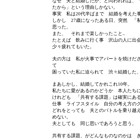
なぜ 夫と結婚したか、と問われれば、
たから」という理由しかない。
事実 私は20代半ばまで 結婚を考えた
しかし 27歳になったある日、突然 「
思った。
また、 それまで楽しかったこと..
たとえば 飲みに行く事 沢山の人に出会う
少々疲れてもいた。
夫の方は 私が火事でアパートを焼けだ
て
困っていた私に迫られて 渋々結婚した
まあしかし、結婚してかれこれ10年。
私たちに愛があるのかどうか 本人たち
けれども 「共有する課題」は確実にあ
仕事 ライフスタイル 自分の考え方のクセ
どれをとっても 夫とのバトルを乗り越
めない。
夫としても 同じ思いであろうと思う。
共有する課題、がどんなものなのかは 