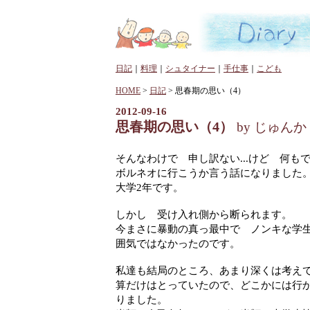
日記
｜
料理
｜
シュタイナー
｜
手仕事
｜
こども
HOME
>
日記
> 思春期の思い（4）
2012-09-16
思春期の思い（4）
by じゅんか
そんなわけで 申し訳ない...けど 何も
ボルネオに行こうか言う話になりました
大学2年です。
しかし 受け入れ側から断られます。
今まさに暴動の真っ最中で ノンキな学
囲気ではなかったのです。
私達も結局のところ、あまり深くは考え
算だけはとっていたので、どこかには行かな
りました。