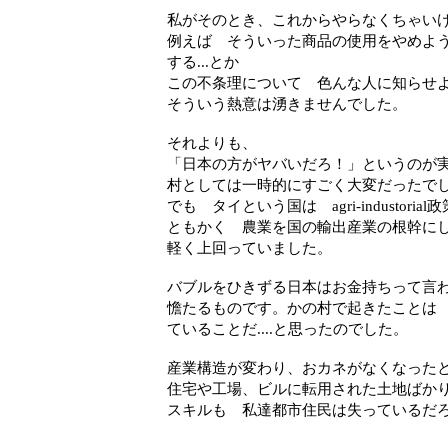
私がそのとき、これからやらなくちゃい
例えば そういった商品の使用をやめよ
する...とか
この不条理について 色んな人に知らせよう
そういう熱意は湧きませんでした。
それよりも、
「日本の方がヤバいだろ！」というのが
村としては一時的にすごく大変だったで
でも タイという国は agri-industori
ともかく 農業を国の輸出産業の根幹にし
軽く上回っていました。
バブルをひきずる日本はお金持ちって言
憺たるものです。かの村で起きたことは
ていることだ....と思ったのでした。
産業構造が変わり、おカネがなくなった
住宅や工場、ビルに転用された土地ばかり.
スキルも 私達都市住民は失っているだろう.